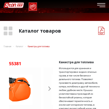
Каталог товаров
Главная
Каталог
Канистры для топлива
Канистра для топлива
55381
55382
55
Используются для хранения и
транспортировки жидких опасных
грузов, в том числе бензина и
дизельного топлива. Позволяют
произвести дозаправку автомобиля,
катера, мотоблока и другой техники в
любом удобном месте. Крышка
укомплектована прокладкой из
бензостойкой резины, которая
обеспечивает герметичность и
исключает испарение топлива, в
комплект входит гибкий носик для