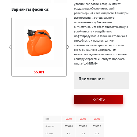
удобной заправки, который имеет
воздуховод, обеспечивающий
Варианты фасовки:
равномерный слив жидкости. Канистры
изготовлены из специального
полиэтилена с добавлением
антистатика, что обеспечивает высокую
устойчивость к воздействию
нефтепродуктов, а также нейтрализует
способность к накапливанию
статического электричества, прошли
сертификацию в Центральном
научноисследовательском и проектно-
конструкторском институте морского
флота (ЦНИИМФ).
55381
55382
Применение:
КУПИТЬ
Код
55381
55382
55383
Артикул
55381.0
55382.0
55383.0
Объем
5 л.
10 л.
20 л.