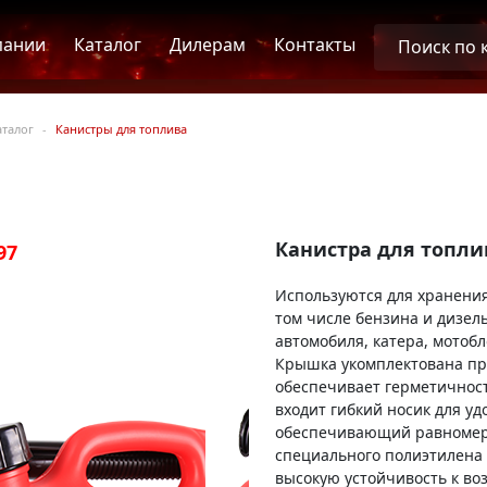
пании
Каталог
Дилерам
Контакты
аталог
Канистры для топлива
Канистра для топлив
97
55298
Используются для хранения
том числе бензина и дизел
автомобиля, катера, мотобл
Крышка укомплектована про
обеспечивает герметичност
входит гибкий носик для уд
обеспечивающий равномерн
специального полиэтилена 
высокую устойчивость к во