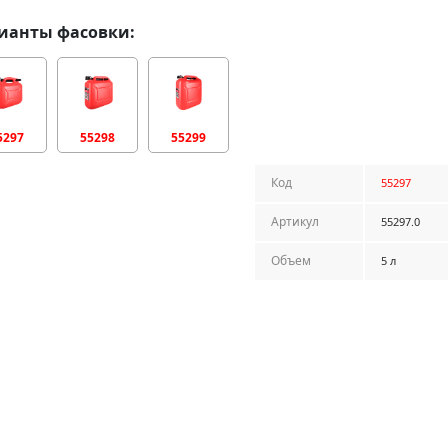
ианты фасовки:
5297
55298
55299
Код
55297
Артикул
55297.0
Объем
5 л