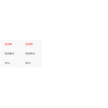
55298
55299
55298.0
55299.0
10 л.
20 л.