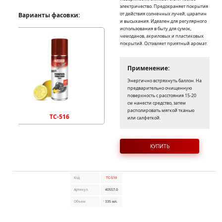
электричество. Предохраняет покрытия
от действия солнечных лучей, царапин
Варианты фасовки:
и высыхания. Идеален для регулярного
использования в быту для сумок,
чемоданов, акриловых и пластиковых
покрытий. Оставляет приятный аромат.
Применение:
Энергично встряхнуть баллон. На
предварительно очищенную
поверхность с расстояния 15-20
см нанести средство, затем
располировать мягкой тканью
TC-516
или салфеткой.
КУПИТЬ
Код
TC-516
Артикул
40557.0
Объем
335 мл.