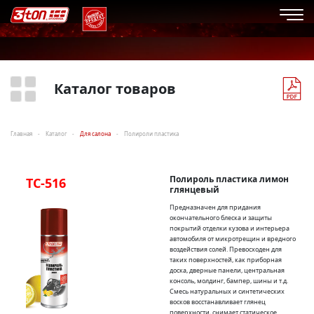
Каталог товаров
Главная
Каталог
Для салона
Полироли пластика
Полироль пластика лимон
TC-516
глянцевый
Предназначен для придания
окончательного блеска и защиты
покрытий отделки кузова и интерьера
автомобиля от микротрещин и вредного
воздействия солей. Превосходен для
таких поверхностей, как приборная
доска, дверные панели, центральная
консоль, молдинг, бампер, шины и т.д.
Смесь натуральных и синтетических
восков восстанавливает глянец
поверхности, снимает статическое