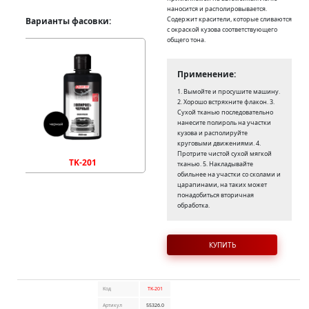
наносится и располировывается.
Содержит красители, которые сливаются
Варианты фасовки:
с окраской кузова соответствующего
общего тона.
Применение:
1. Вымойте и просушите машину.
2. Хорошо встряхните флакон. 3.
Сухой тканью последовательно
нанесите полироль на участки
кузова и располируйте
круговыми движениями. 4.
Протрите чистой сухой мягкой
TK-201
тканью. 5. Накладывайте
обильнее на участки со сколами и
царапинами, на таких может
понадобиться вторичная
обработка.
КУПИТЬ
Код
TK-201
Артикул
55326.0