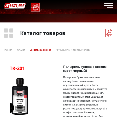
Каталог товаров
Главная
Каталог
Средства для кузова
Автошампуни и полироли кузова
Полироль кузова с воском
TK-201
(цвет черный)
Полироль с бразильским воском
карнаубы восстанавливает
первоначальный цвет и блеск
лакокрасочного покрытия, маскирует
мелкие царапины и повреждения,
создает защитный слой. Защищает
лакокрасочное покрытие от действия
кислотных осадков, дорожных
реагентов, ультрафиолетовых лучей и
профессиональной химии,
применяемой на автомойках. Легко